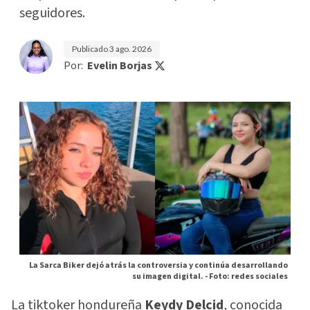
seguidores.
Publicado
3 ago. 2026
Por:
Evelin Borjas
La Sarca Biker dejó atrás la controversia y continúa desarrollando
su imagen digital. -
Foto: redes sociales
La tiktoker hondureña
Keydy Delcid
, conocida