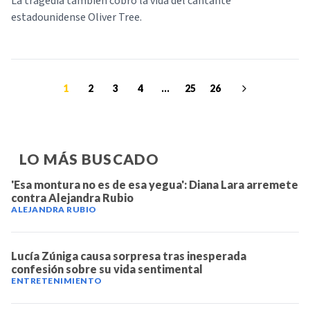
La tragedia también cobró la vida del cantante
estadounidense Oliver Tree.
1
2
3
4
...
25
26
LO MÁS BUSCADO
'Esa montura no es de esa yegua': Diana Lara arremete
contra Alejandra Rubio
ALEJANDRA RUBIO
Lucía Zúniga causa sorpresa tras inesperada
confesión sobre su vida sentimental
ENTRETENIMIENTO