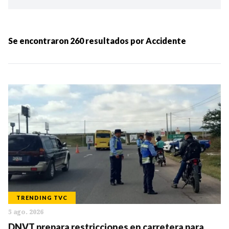
Ordenar por:
MÁS RECIENTES
Se encontraron
260
resultados por
Accidente
MENOS RECIENTES
Periodo:
IR
TRENDING TVC
5 ago. 2026
Categorias:
DNVT prepara restricciones en carretera para