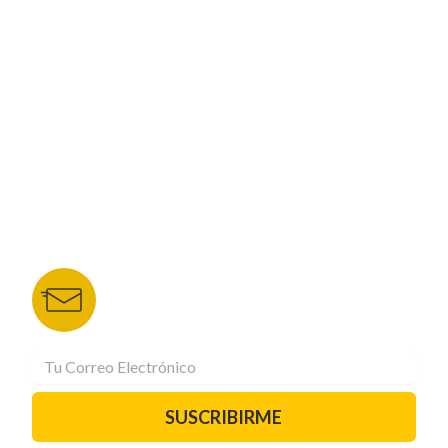
CORPORATIVO
NUESTROS PORTALES
TU NOTA
DEPORTES TVC
HRN
BOLETÍN DE NOTICIAS
Recibe las mejores historias directamente a tu
correo.
¡Suscríbete YA!
SUSCRIBIRME