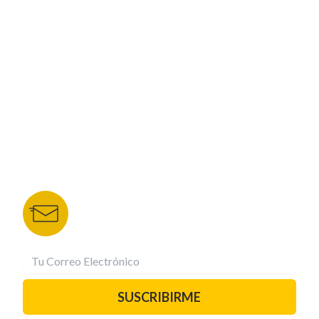
CORPORATIVO
NUESTROS PORTALES
TU NOTA
DEPORTES TVC
HRN
BOLETÍN DE NOTICIAS
Recibe las mejores historias directamente a tu
correo.
¡Suscríbete YA!
SUSCRIBIRME