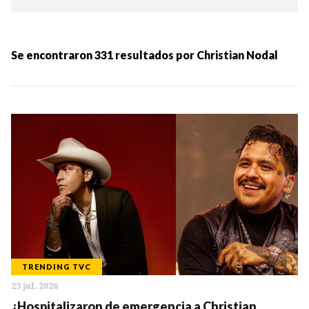
Ordenar por:
MÁS RECIENTES
Se encontraron
331
resultados por
Christian Nodal
MENOS RECIENTES
Periodo:
IR
TRENDING TVC
23 jul. 2026
Categorias:
¿Hospitalizaron de emergencia a Christian