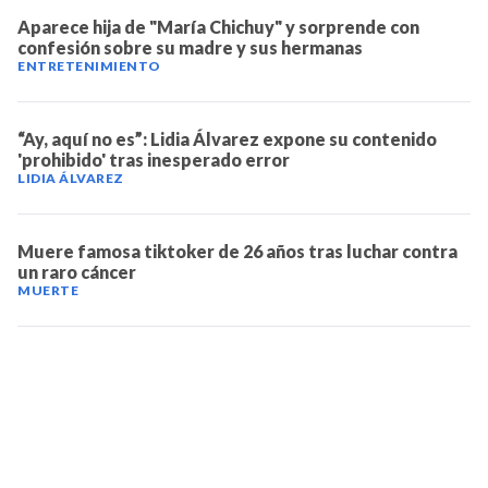
Aparece hija de "María Chichuy" y sorprende con
confesión sobre su madre y sus hermanas
ENTRETENIMIENTO
“Ay, aquí no es”: Lidia Álvarez expone su contenido
'prohibido' tras inesperado error
LIDIA ÁLVAREZ
Muere famosa tiktoker de 26 años tras luchar contra
un raro cáncer
MUERTE
TELEVICENTRO
Contáctanos