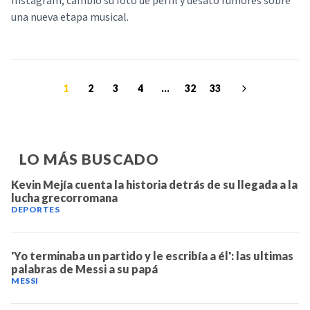
Instagram, cambió su foto de perfil y desató rumores sobre
una nueva etapa musical.
1
2
3
4
...
32
33
LO MÁS BUSCADO
Kevin Mejía cuenta la historia detrás de su llegada a la
lucha grecorromana
DEPORTES
'Yo terminaba un partido y le escribía a él': las ultimas
palabras de Messi a su papá
MESSI