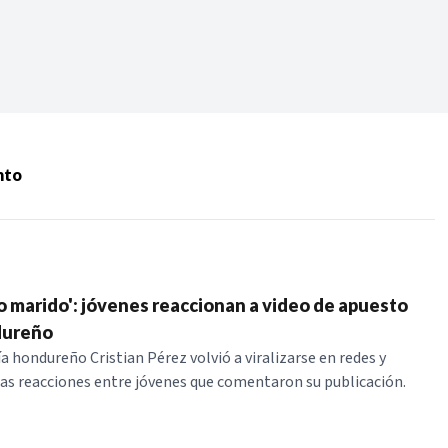
Periodo:
 RECIENTES
nto
ERIES
o marido': jóvenes reaccionan a video de apuesto
dureño
a hondureño Cristian Pérez volvió a viralizarse en redes y
as reacciones entre jóvenes que comentaron su publicación.