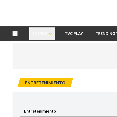
TU NOTA
DEPORTES TVC
HRN
EN VIVO
TVC PLAY
TRENDING 
ENTRETENIMIENTO