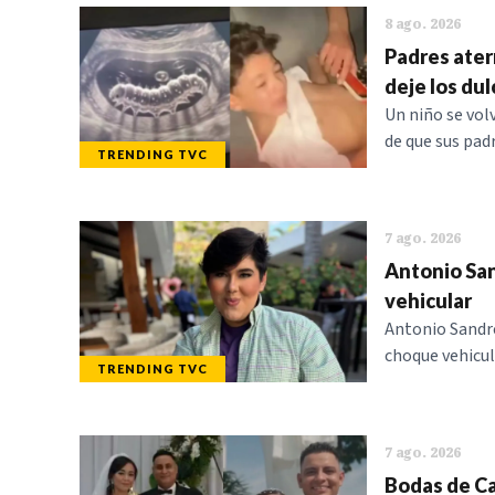
8 ago. 2026
Padres ater
deje los dul
Un niño se volv
de que sus pad
TRENDING TVC
7 ago. 2026
Antonio Sa
vehicular
Antonio Sandre
choque vehicula
TRENDING TVC
7 ago. 2026
Bodas de Can