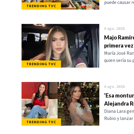
puede causar r
TRENDING TVC
6 ago. 2026
Majo Ramíre
primera vez
María José Ram
quien sería su
TRENDING TVC
6 ago. 2026
'Esa montur
Alejandra R
Diana Lara gene
Rubio y lanzar
TRENDING TVC