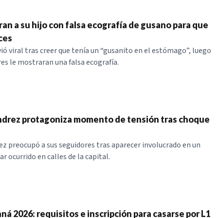
ran a su hijo con falsa ecografía de gusano para que
ces
ió viral tras creer que tenía un “gusanito en el estómago”, luego
res le mostraran una falsa ecografía.
ndrez protagoniza momento de tensión tras choque
z preocupó a sus seguidores tras aparecer involucrado en un
r ocurrido en calles de la capital.
á 2026: requisitos e inscripción para casarse por L1