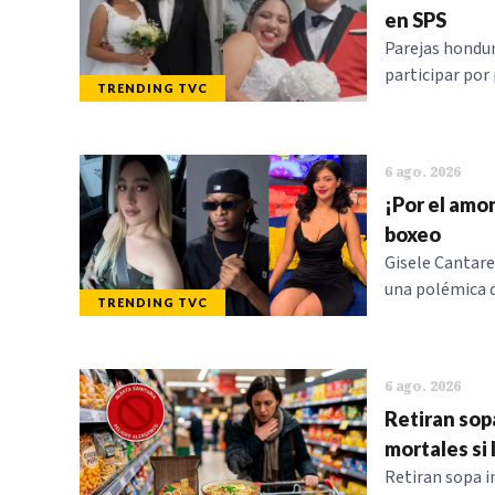
en SPS
Parejas hondur
participar por 
TRENDING TVC
6 ago. 2026
¡Por el amor
boxeo
Gisele Cantare
una polémica qu
TRENDING TVC
6 ago. 2026
Retiran sop
mortales si
Retiran sopa 