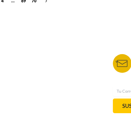
4
...
69
70
NUESTROS PORTALES
BOLETÍN 
TU NOTA
DEPORTES TVC
HRN
N
SU