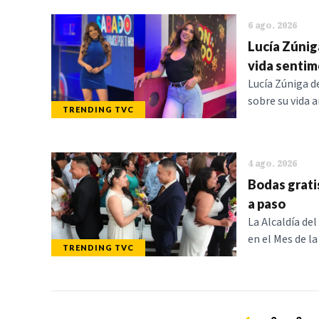
6 ago. 2026
Lucía Zúnig
vida sentim
Lucía Zúniga d
sobre su vida a
TRENDING TVC
4 ago. 2026
Bodas grati
a paso
La Alcaldía de
en el Mes de la
TRENDING TVC