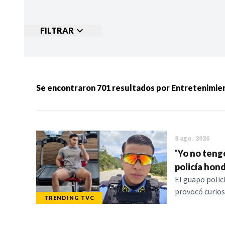
FILTRAR
Ordenar por:
MÁS RECIENTES
MENOS
Se encontraron
701
resultados por
Entretenimie
Categorias:
NOTICIAS
S
8 ago. 2026
'Yo no teng
policía hon
El guapo policí
provocó curios
TRENDING TVC