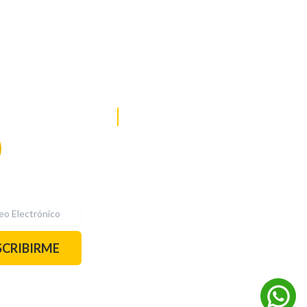
DE NOTICIAS
PAUTA CON NOSOTROS
Recibe las
mejores
historias
REDES SOCIALES
directamente a
tu correo.
¡Suscríbete YA!
SCRIBIRME