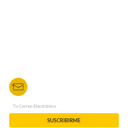
CORPORATIVO
NUESTROS PORTALES
TU NOTA
DEPORTES TVC
HRN
BOLETÍN DE NOTICIAS
Recibe las mejores historias directamente a tu
correo.
¡Suscríbete YA!
SUSCRIBIRME