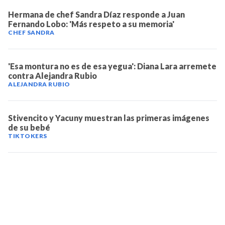
Hermana de chef Sandra Díaz responde a Juan
Fernando Lobo: 'Más respeto a su memoria'
CHEF SANDRA
'Esa montura no es de esa yegua': Diana Lara arremete
contra Alejandra Rubio
ALEJANDRA RUBIO
Stivencito y Yacuny muestran las primeras imágenes
de su bebé
TIKTOKERS
TELEVICENTRO
Contáctanos