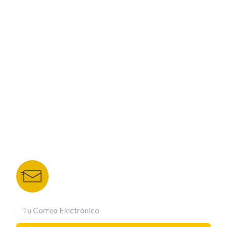
PROGRAMACIÓN
ESPECIALES
CORPORATIVO
NUESTROS PORTALES
TU NOTA
DEPORTES TVC
HRN
BOLETÍN DE NOTICIAS
Recibe las mejores historias directamente a tu
correo.
¡Suscríbete YA!