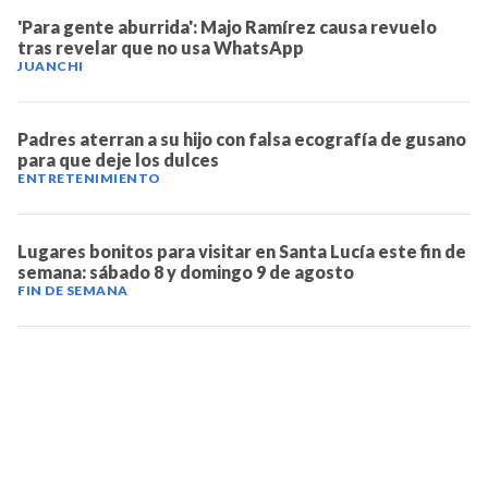
'Para gente aburrida': Majo Ramírez causa revuelo
tras revelar que no usa WhatsApp
JUANCHI
Padres aterran a su hijo con falsa ecografía de gusano
para que deje los dulces
ENTRETENIMIENTO
Lugares bonitos para visitar en Santa Lucía este fin de
semana: sábado 8 y domingo 9 de agosto
FIN DE SEMANA
TELEVICENTRO
Contáctanos