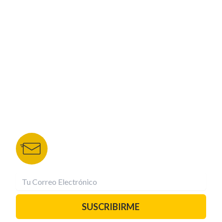
CORPORATIVO
NUESTROS PORTALES
TU NOTA
DEPORTES TVC
HRN
BOLETÍN DE NOTICIAS
Recibe las mejores historias directamente a tu
correo.
¡Suscríbete YA!
SUSCRIBIRME