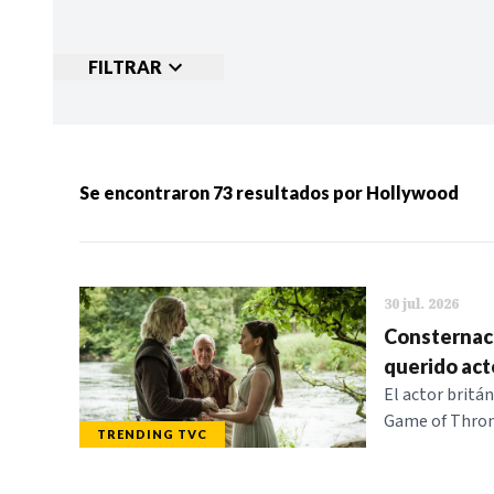
FILTRAR
Ordenar por:
MÁS RECIENTES
MENOS
Se encontraron
73
resultados por
Hollywood
Categorias:
NOTICIAS
S
30 jul. 2026
Consternaci
querido acto
El actor britá
Game of Throne
TRENDING TVC