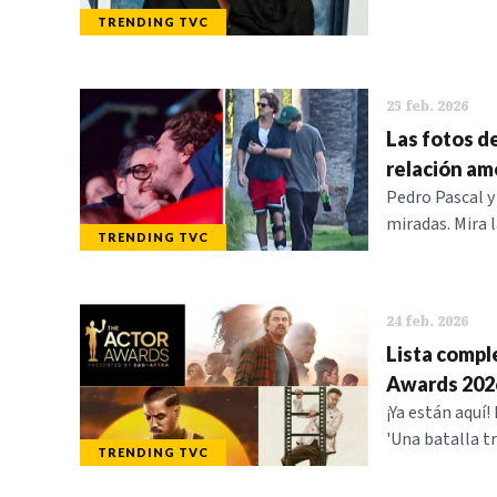
TRENDING TVC
25 feb. 2026
Las fotos d
relación am
Pedro Pascal y
miradas. Mira l
TRENDING TVC
24 feb. 2026
Lista compl
Awards 202
¡Ya están aquí
'Una batalla tr
TRENDING TVC