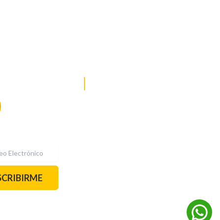
DE NOTICIAS
PAUTA CON NOSOTROS
Recibe las
mejores
historias
REDES SOCIALES
directamente a
tu correo.
¡Suscríbete YA!
SCRIBIRME