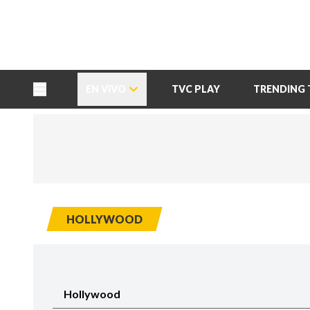
TU NOTA
DEPORTES TVC
HRN
EN VIVO
TVC PLAY
TRENDING 
HOLLYWOOD