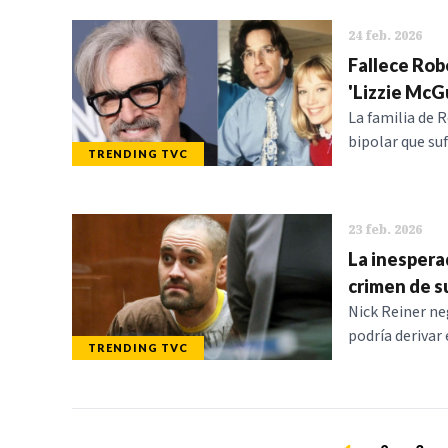
24 feb. 2026
Fallece Robe
'Lizzie McG
La familia de 
bipolar que su
TRENDING TVC
23 feb. 2026
La inesperad
crimen de s
Nick Reiner ne
podría derivar
TRENDING TVC