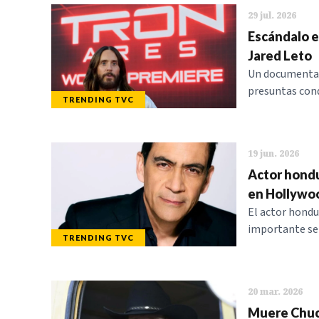
29 jul. 2026
Escándalo e
Jared Leto
Un documental 
presuntas cond
TRENDING TVC
19 jun. 2026
Actor hondu
en Hollywo
El actor hondu
importante se
TRENDING TVC
20 mar. 2026
Muere Chuck 