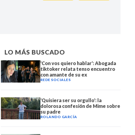
IR
LO MÁS BUSCADO
'Con vos quiero hablar': Abogada
tiktoker relata tenso encuentro
con amante de su ex
REDE SOCIALES
'Quisiera ser su orgullo': la
dolorosa confesión de Mime sobre
su padre
ROLANDO GARCÍA