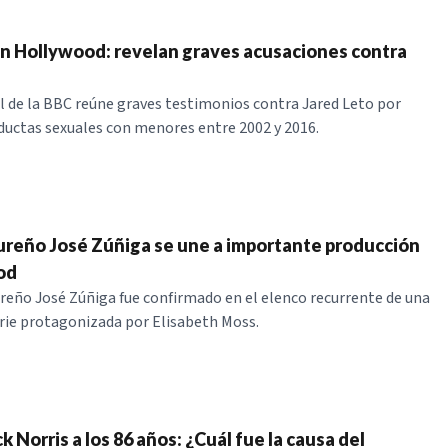
n Hollywood: revelan graves acusaciones contra
de la BBC reúne graves testimonios contra Jared Leto por
uctas sexuales con menores entre 2002 y 2016.
reño José Zúñiga se une a importante producción
od
reño José Zúñiga fue confirmado en el elenco recurrente de una
rie protagonizada por Elisabeth Moss.
Norris a los 86 años: ¿Cuál fue la causa del