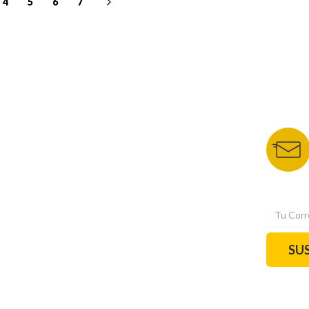
4
5
6
7
NUESTROS PORTALES
BOLETÍN 
TU NOTA
DEPORTES TVC
HRN
N
SU