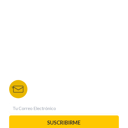
ESPECIALES
CORPORATIVO
NUESTROS PORTALES
TU NOTA
DEPORTES TVC
HRN
BOLETÍN DE NOTICIAS
Recibe las mejores historias directamente a tu
correo.
¡Suscríbete YA!
SUSCRIBIRME