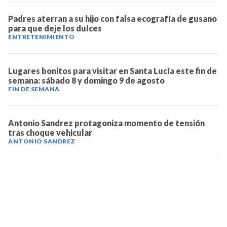
NOTICIAS
Padres aterran a su hijo con falsa ecografía de gusano
para que deje los dulces
ENTRETENIMIENTO
SERIES
Lugares bonitos para visitar en Santa Lucía este fin de
semana: sábado 8 y domingo 9 de agosto
FIN DE SEMANA
Antonio Sandrez protagoniza momento de tensión
tras choque vehicular
ANTONIO SANDREZ
TELEVICENTRO