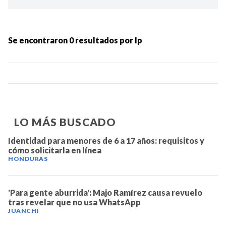
Ordenar por:
MÁS RECIENTES
Se encontraron
0
resultados por
Ip
MENOS RECIENTES
Periodo:
LO MÁS BUSCADO
Identidad para menores de 6 a 17 años: requisitos y
cómo solicitarla en línea
HONDURAS
IR
'Para gente aburrida': Majo Ramírez causa revuelo
tras revelar que no usa WhatsApp
JUANCHI
Categorias: