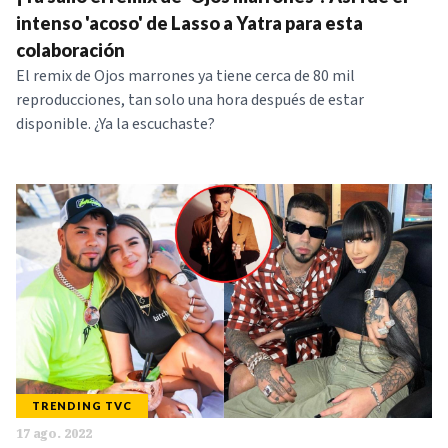
NOTICIAS
intenso 'acoso' de Lasso a Yatra para esta
colaboración
El remix de Ojos marrones ya tiene cerca de 80 mil
SERIES
reproducciones, tan solo una hora después de estar
disponible. ¿Ya la escuchaste?
TRENDING TVC
17 ago. 2022