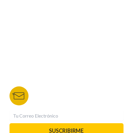
ESPECIALES
CORPORATIVO
NUESTROS PORTALES
TU NOTA
DEPORTES TVC
HRN
BOLETÍN DE NOTICIAS
Recibe las mejores historias directamente a tu
correo.
¡Suscríbete YA!
SUSCRIBIRME