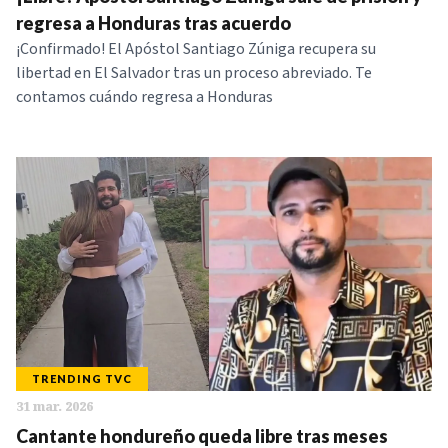
NOTICIAS
regresa a Honduras tras acuerdo
​¡Confirmado! El Apóstol Santiago Zúniga recupera su
libertad en El Salvador tras un proceso abreviado. Te
SERIES
contamos cuándo regresa a Honduras
TRENDING TVC
31 mar. 2026
Cantante hondureño queda libre tras meses