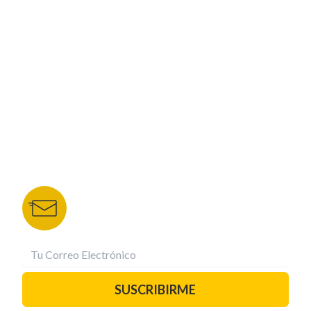
CORPORATIVO
NUESTROS PORTALES
TU NOTA
DEPORTES TVC
HRN
BOLETÍN DE NOTICIAS
Recibe las mejores historias directamente a tu
correo.
¡Suscríbete YA!
SUSCRIBIRME