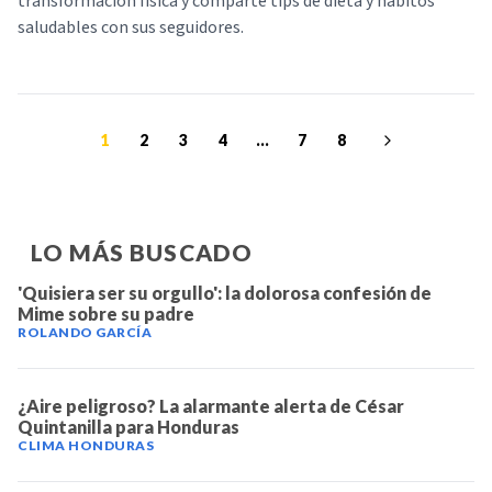
transformación física y comparte tips de dieta y hábitos
saludables con sus seguidores.
1
2
3
4
...
7
8
LO MÁS BUSCADO
'Quisiera ser su orgullo': la dolorosa confesión de
Mime sobre su padre
ROLANDO GARCÍA
¿Aire peligroso? La alarmante alerta de César
Quintanilla para Honduras
CLIMA HONDURAS