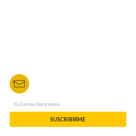
NUESTROS PORTALES
TU NOTA
DEPORTES TVC
HRN
BOLETÍN DE NOTICIAS
Recibe las mejores historias directamente a tu
correo.
¡Suscríbete YA!
SUSCRIBIRME