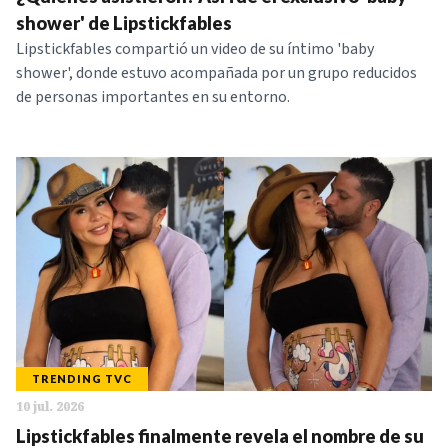
NOTICIAS
shower' de Lipstickfables
Lipstickfables compartió un video de su íntimo 'baby
shower', donde estuvo acompañada por un grupo reducidos
SERIES
de personas importantes en su entorno.
TRENDING TVC
10 jul. 2026
Lipstickfables finalmente revela el nombre de su