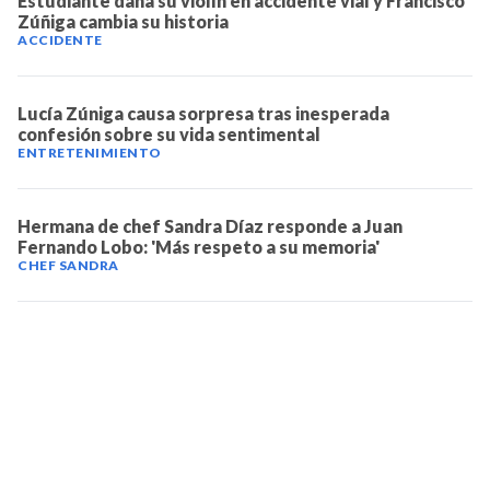
Estudiante daña su violín en accidente vial y Francisco
Zúñiga cambia su historia
ACCIDENTE
Lucía Zúniga causa sorpresa tras inesperada
confesión sobre su vida sentimental
ENTRETENIMIENTO
Hermana de chef Sandra Díaz responde a Juan
Fernando Lobo: 'Más respeto a su memoria'
CHEF SANDRA
TELEVICENTRO
Contáctanos
Mapa del sitio