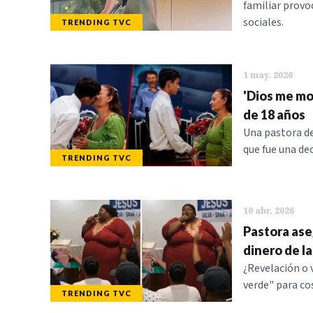
familiar provo
sociales.
TRENDING TVC
1 may. 2026
'Dios me mo
de 18 años
Una pastora de
que fue una de
TRENDING TVC
10 abr. 2026
Pastora ase
dinero de la
¿Revelación o v
verde" para cos
TRENDING TVC