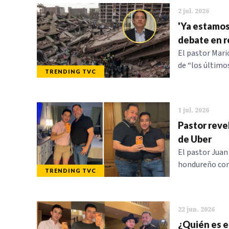
2 jul. 2026
'Ya estamos
debate en 
El pastor Mari
de “los último
TRENDING TVC
1 jul. 2026
Pastor reve
de Uber
El pastor Juan
hondureño con
TRENDING TVC
22 jun. 2026
¿Quién es e