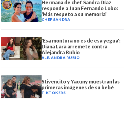
Hermana de chef Sandra Díaz
responde a Juan Fernando Lobo:
'Más respeto a su memoria'
CHEF SANDRA
'Esa montura no es de esa yegua':
Diana Lara arremete contra
Alejandra Rubio
ALEJANDRA RUBIO
Stivencito y Yacuny muestran las
primeras imágenes de su bebé
TIKTOKERS