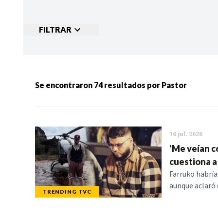
FILTRAR
Ordenar por:
MÁS RECIENTES
MENOS
Se encontraron
74
resultados por
Pastor
Categorias:
NOTICIAS
S
16 jul. 2026
'Me veían co
cuestiona a
Farruko habría
aunque aclaró 
TRENDING TVC