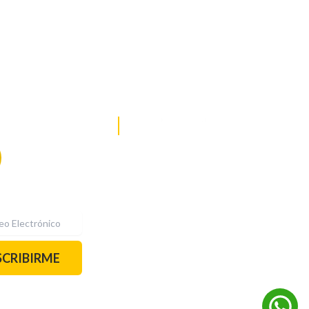
DE NOTICIAS
PAUTA CON NOSOTROS
Recibe las
mejores
historias
REDES SOCIALES
directamente a
tu correo.
¡Suscríbete YA!
SCRIBIRME