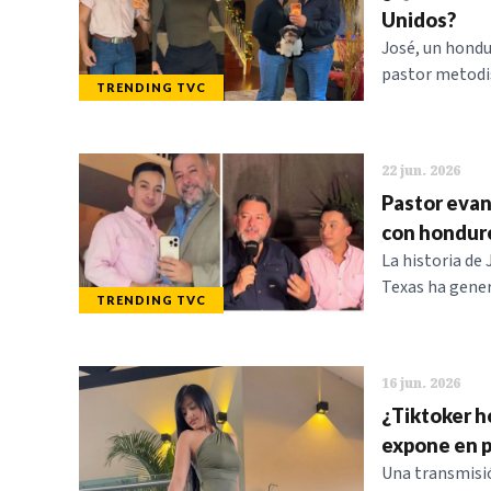
Unidos?
José, un hondu
pastor metodis
TRENDING TVC
22 jun. 2026
Pastor evan
con hondur
La historia de
Texas ha gener
TRENDING TVC
16 jun. 2026
¿Tiktoker h
expone en p
Una transmisi