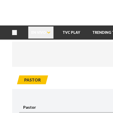
TU NOTA
DEPORTES TVC
HRN
EN VIVO
TVC PLAY
TRENDING 
PASTOR