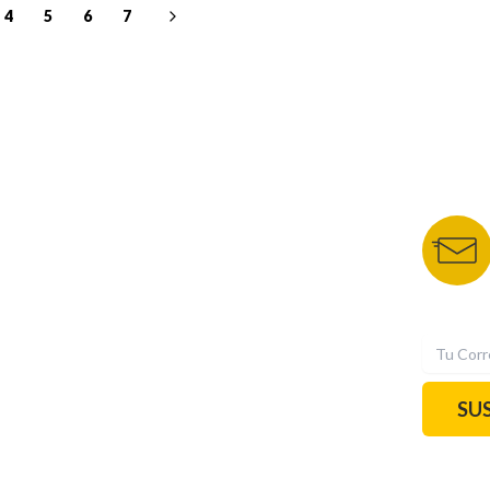
4
5
6
7
NUESTROS PORTALES
BOLETÍN 
TU NOTA
DEPORTES TVC
HRN
N
SU