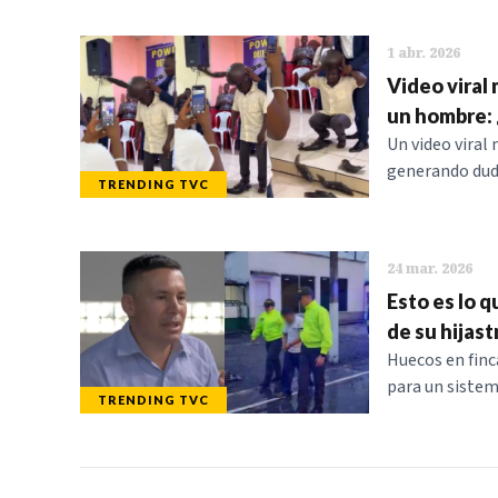
1 abr. 2026
Video viral
un hombre: 
Un video viral
generando duda
TRENDING TVC
24 mar. 2026
Esto es lo 
de su hijast
Huecos en finc
para un sistem
TRENDING TVC