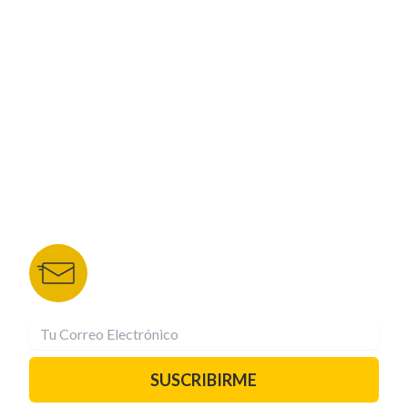
CORPORATIVO
NUESTROS PORTALES
TU NOTA
DEPORTES TVC
HRN
BOLETÍN DE NOTICIAS
Recibe las mejores historias directamente a tu
correo.
¡Suscríbete YA!
SUSCRIBIRME