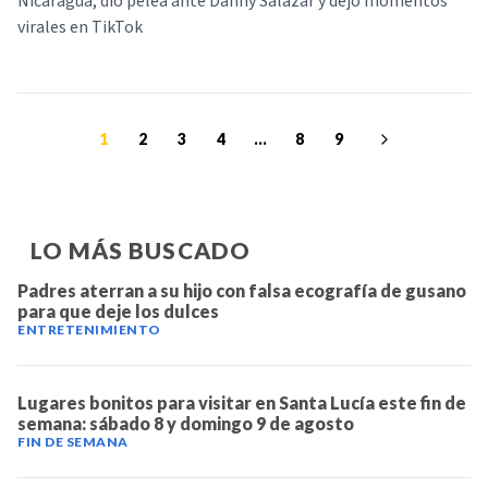
Nicaragua, dio pelea ante Danny Salazar y dejó momentos
virales en TikTok
1
2
3
4
...
8
9
LO MÁS BUSCADO
Padres aterran a su hijo con falsa ecografía de gusano
para que deje los dulces
ENTRETENIMIENTO
Lugares bonitos para visitar en Santa Lucía este fin de
semana: sábado 8 y domingo 9 de agosto
FIN DE SEMANA