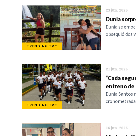
23 jun. 2026
Dunia sorpr
Dunia se emoci
obsequió dos v
TRENDING TVC
21 jun. 2026
“Cada segu
entreno de
Dunia Santos 
cronometradas, 
TRENDING TVC
16 jun. 2026