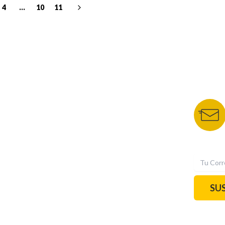
4
...
10
11
NUESTROS PORTALES
BOLETÍN 
TU NOTA
DEPORTES TVC
HRN
N
SU