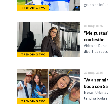
grupo de influe
TRENDING TVC
26 may. 2026
"Me gustas"
confesión
Video de Dunia
divertida reac
TRENDING TVC
22 may. 2026
'Va a ser m
boda con Sa
Merari Urbina 
tendría boda e
TRENDING TVC