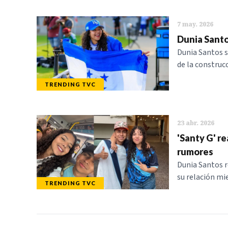
7 may. 2026
Dunia Santo
Dunia Santos s
de la construc
TRENDING TVC
23 abr. 2026
'Santy G' r
rumores
Dunia Santos r
su relación mi
TRENDING TVC