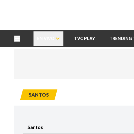
TU NOTA
DEPORTES TVC
HRN
EN VIVO
TVC PLAY
TRENDING 
SANTOS