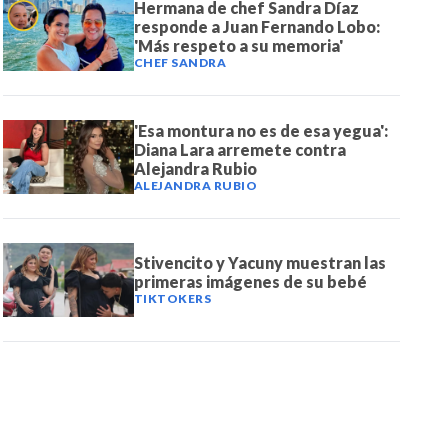
Hermana de chef Sandra Díaz
responde a Juan Fernando Lobo:
'Más respeto a su memoria'
CHEF SANDRA
'Esa montura no es de esa yegua':
Diana Lara arremete contra
Alejandra Rubio
ALEJANDRA RUBIO
Stivencito y Yacuny muestran las
primeras imágenes de su bebé
TIKTOKERS