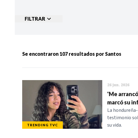
FILTRAR
Ordenar por:
MÁS RECIENTES
MENOS
Se encontraron
107
resultados por
Santos
Categorias:
NOTICIAS
S
26 jun. 2026
'Me arrancó
marcó su in
La hondureña-
testimonio sob
su vida.
TRENDING TVC