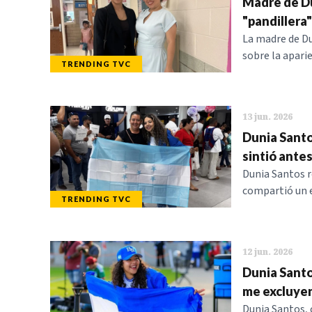
Madre de Du
"pandillera" 
La madre de D
sobre la aparie
TRENDING TVC
13 jun. 2026
Dunia Santo
sintió antes
Dunia Santos r
compartió un 
TRENDING TVC
12 jun. 2026
Dunia Santo
me excluyen
Dunia Santos, 