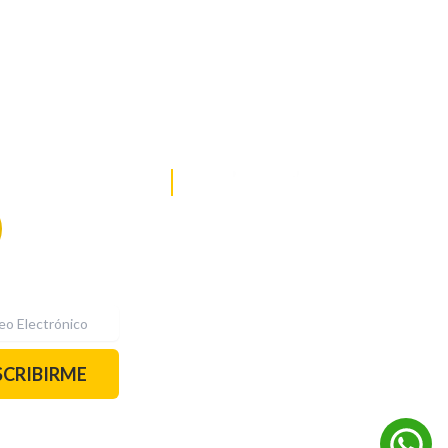
DE NOTICIAS
PAUTA CON NOSOTROS
Recibe las
mejores
historias
REDES SOCIALES
directamente a
tu correo.
¡Suscríbete YA!
SCRIBIRME