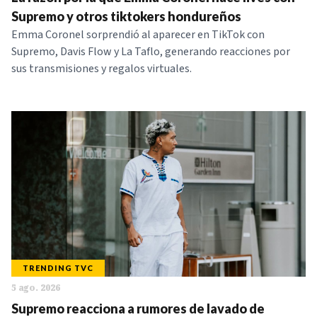
NOTICIAS
Supremo y otros tiktokers hondureños
Emma Coronel sorprendió al aparecer en TikTok con
Supremo, Davis Flow y La Taflo, generando reacciones por
SERIES
sus transmisiones y regalos virtuales.
TRENDING TVC
5 ago. 2026
Supremo reacciona a rumores de lavado de