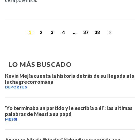
de la polémica.
1
2
3
4
...
37
38
LO MÁS BUSCADO
Kevin Mejía cuenta la historia detrás de su llegada a la
lucha grecorromana
DEPORTES
'Yo terminaba un partido y le escribía a él': las ultimas
palabras de Messi a su papá
MESSI