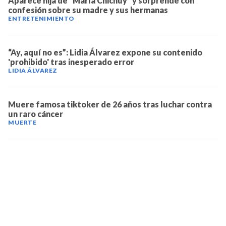
Aparece hija de "María Chichuy" y sorprende con
confesión sobre su madre y sus hermanas
ENTRETENIMIENTO
“Ay, aquí no es”: Lidia Álvarez expone su contenido
'prohibido' tras inesperado error
LIDIA ÁLVAREZ
Muere famosa tiktoker de 26 años tras luchar contra
un raro cáncer
MUERTE
TELEVICENTRO
Contáctanos
Mapa del sitio