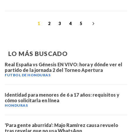
1
2
3
4
5
LO MÁS BUSCADO
Real España vs Génesis EN VIVO: hora y dónde ver el
partido de la jornada 2 del Torneo Apertura
FUTBOL DE HONDURAS
Identidad para menores de 6 a 17 años: requisitos y
cómo solicitarla en línea
HONDURAS
'Para gente aburrida': Majo Ramírez causa revuelo
tras revelar que no usa WhatsApp