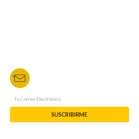
NUESTROS PORTALES
TU NOTA
DEPORTES TVC
HRN
BOLETÍN DE NOTICIAS
Recibe las mejores historias directamente a tu
correo.
¡Suscríbete YA!
SUSCRIBIRME
PAUTA CON NOSOTROS