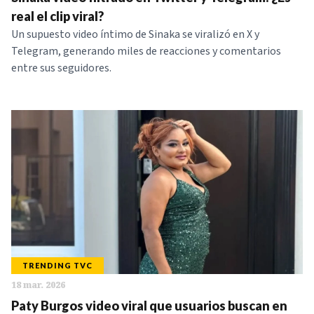
NOTICIAS
real el clip viral?
Un supuesto video íntimo de Sinaka se viralizó en X y
Telegram, generando miles de reacciones y comentarios
SERIES
entre sus seguidores.
TRENDING TVC
18 mar. 2026
Paty Burgos video viral que usuarios buscan en