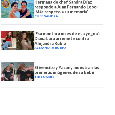
Hermana de chef Sandra Díaz
responde a Juan Fernando Lobo:
'Más respeto a su memoria'
CHEF SANDRA
'Esa montura no es de esa yegua':
Diana Lara arremete contra
Alejandra Rubio
ALEJANDRA RUBIO
Stivencito y Yacuny muestran las
primeras imágenes de su bebé
TIKTOKERS
DE NOTICIAS
PAUTA CON NOSOTROS