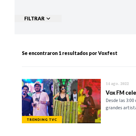
FILTRAR
Ordenar por:
MÁS RECIENTES
MENOS
Se encontraron
1
resultados por
Voxfest
Categorias:
NOTICIAS
S
14 ago. 2022
Vox FM cele
Desde las 3:00 
grandes artist
TRENDING TVC