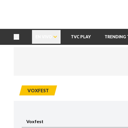
TU NOTA
DEPORTES TVC
HRN
EN VIVO
TVC PLAY
TRENDING 
VOXFEST