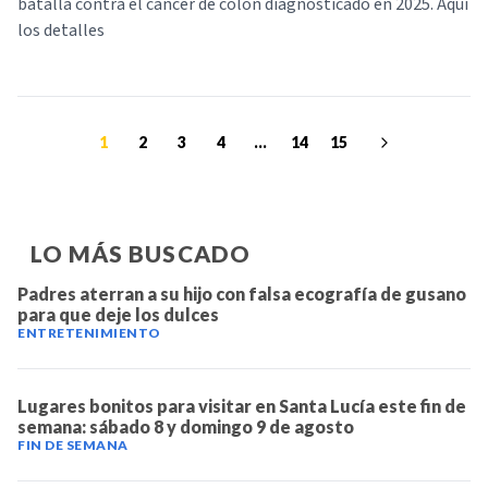
batalla contra el cáncer de colon diagnosticado en 2025. Aquí
los detalles
1
2
3
4
...
14
15
LO MÁS BUSCADO
Padres aterran a su hijo con falsa ecografía de gusano
para que deje los dulces
ENTRETENIMIENTO
Lugares bonitos para visitar en Santa Lucía este fin de
semana: sábado 8 y domingo 9 de agosto
FIN DE SEMANA