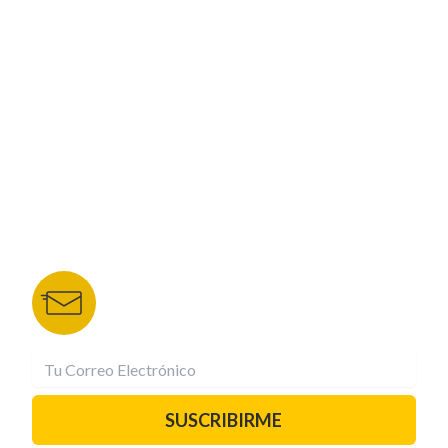
CORPORATIVO
NUESTROS PORTALES
TU NOTA
DEPORTES TVC
HRN
BOLETÍN DE NOTICIAS
Recibe las mejores historias directamente a tu
correo.
¡Suscríbete YA!
SUSCRIBIRME