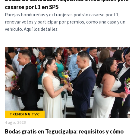
NOTICIAS
casarse por L1 en SPS
Parejas hondureñas y extranjeras podrán casarse por L1,
renovar votos y participar por premios, como una casa y un
SERIES
vehículo. Aquí los detalles:
TRENDING TVC
4 ago. 2026
Bodas gratis en Tegucigalpa: requisitos y cómo