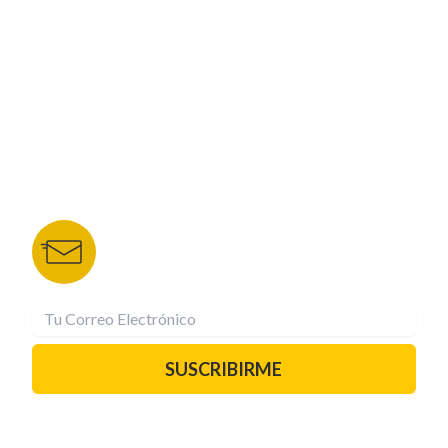
NUESTROS PORTALES
TU NOTA
DEPORTES TVC
HRN
BOLETÍN DE NOTICIAS
Recibe las mejores historias directamente a tu
correo.
¡Suscríbete YA!
SUSCRIBIRME
PAUTA CON NOSOTROS