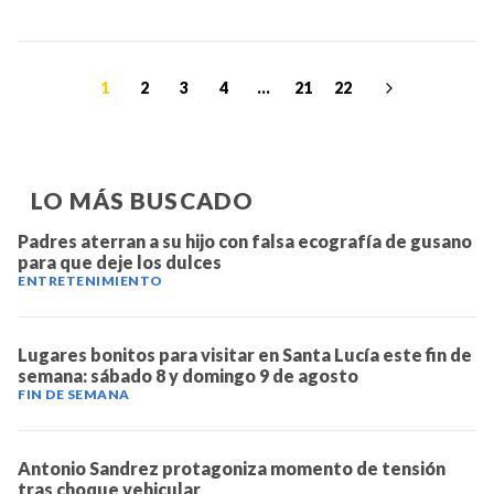
1
2
3
4
...
21
22
LO MÁS BUSCADO
Padres aterran a su hijo con falsa ecografía de gusano
para que deje los dulces
ENTRETENIMIENTO
Lugares bonitos para visitar en Santa Lucía este fin de
semana: sábado 8 y domingo 9 de agosto
FIN DE SEMANA
Antonio Sandrez protagoniza momento de tensión
tras choque vehicular