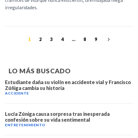
trámites de visa que nunca existieron; la embajada niega
irregularidades.
1
2
3
4
...
8
9
LO MÁS BUSCADO
Estudiante daña su violín en accidente vial y Francisco
Zúñiga cambia su historia
ACCIDENTE
Lucía Zúniga causa sorpresa tras inesperada
confesión sobre su vida sentimental
ENTRETENIMIENTO