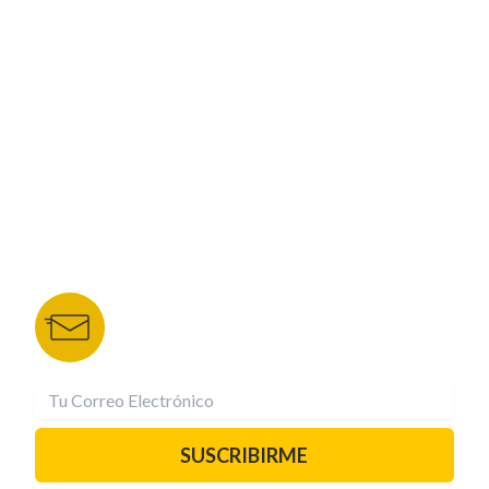
CORPORATIVO
NUESTROS PORTALES
TU NOTA
DEPORTES TVC
HRN
BOLETÍN DE NOTICIAS
Recibe las mejores historias directamente a tu
correo.
¡Suscríbete YA!
SUSCRIBIRME