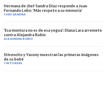
Hermana de chef Sandra Díaz responde a Juan
Fernando Lobo: 'Más respeto a su memoria'
CHEF SANDRA
'Esa montura no es de esa yegua': Diana Lara arremete
contra Alejandra Rubio
ALEJANDRA RUBIO
Stivencito y Yacuny muestran las primeras imágenes
de su bebé
TIKTOKERS
TELEVICENTRO
Contáctanos