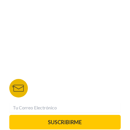
CORPORATIVO
NUESTROS PORTALES
TU NOTA
DEPORTES TVC
HRN
BOLETÍN DE NOTICIAS
Recibe las mejores historias directamente a tu
correo.
¡Suscríbete YA!
SUSCRIBIRME