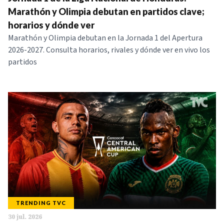
NOTICIAS
Marathón y Olimpia debutan en partidos clave;
horarios y dónde ver
Marathón y Olimpia debutan en la Jornada 1 del Apertura
SERIES
2026-2027. Consulta horarios, rivales y dónde ver en vivo los
partidos
TRENDING TVC
30 jul. 2026