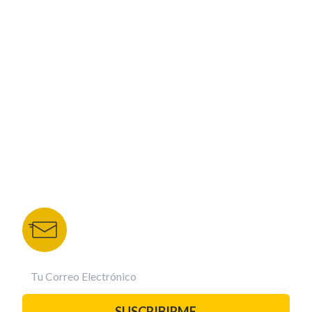
ESPECIALES
CORPORATIVO
NUESTROS PORTALES
TU NOTA
DEPORTES TVC
HRN
BOLETÍN DE NOTICIAS
Recibe las mejores historias directamente a tu
correo.
¡Suscríbete YA!
SUSCRIBIRME