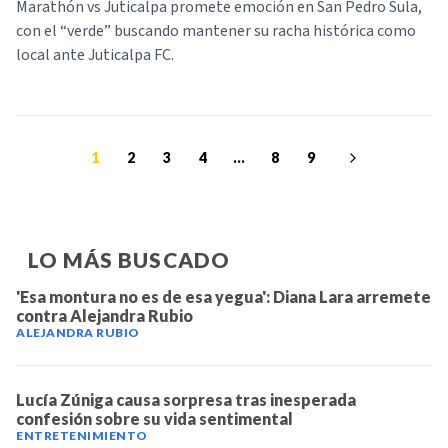
Marathón vs Juticalpa promete emoción en San Pedro Sula,
con el “verde” buscando mantener su racha histórica como
local ante Juticalpa FC.
1
2
3
4
...
8
9
LO MÁS BUSCADO
'Esa montura no es de esa yegua': Diana Lara arremete
contra Alejandra Rubio
ALEJANDRA RUBIO
Lucía Zúniga causa sorpresa tras inesperada
confesión sobre su vida sentimental
ENTRETENIMIENTO