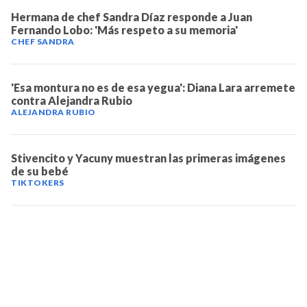
Hermana de chef Sandra Díaz responde a Juan
Fernando Lobo: 'Más respeto a su memoria'
CHEF SANDRA
'Esa montura no es de esa yegua': Diana Lara arremete
contra Alejandra Rubio
ALEJANDRA RUBIO
Stivencito y Yacuny muestran las primeras imágenes
de su bebé
TIKTOKERS
TELEVICENTRO
Contáctanos