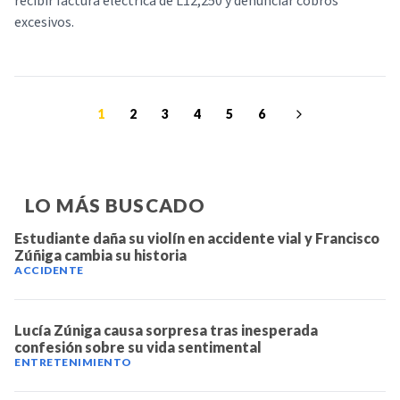
recibir factura eléctrica de L12,250 y denunciar cobros
excesivos.
1
2
3
4
5
6
LO MÁS BUSCADO
Estudiante daña su violín en accidente vial y Francisco
Zúñiga cambia su historia
ACCIDENTE
Lucía Zúniga causa sorpresa tras inesperada
confesión sobre su vida sentimental
ENTRETENIMIENTO