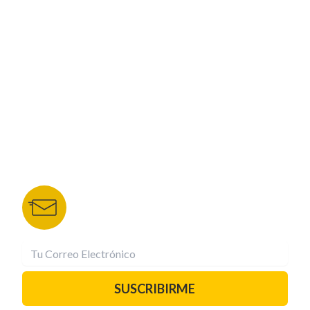
CORPORATIVO
NUESTROS PORTALES
TU NOTA
DEPORTES TVC
HRN
BOLETÍN DE NOTICIAS
Recibe las mejores historias directamente a tu
correo.
¡Suscríbete YA!
SUSCRIBIRME