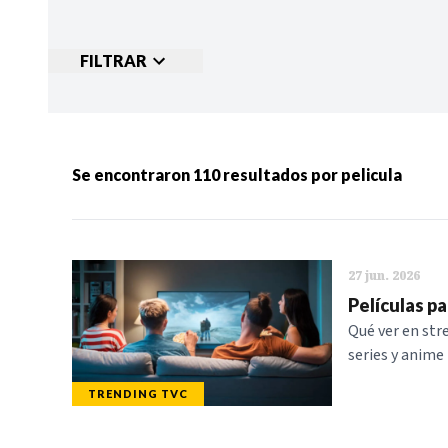
FILTRAR
Ordenar por:
MÁS RECIENTES
MENOS
Se encontraron
110
resultados por
pelicula
Categorias:
NOTICIAS
S
27 jun. 2026
Películas p
Qué ver en stre
series y anime 
TRENDING TVC