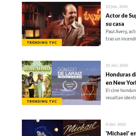
22 jun. 2026
Actor de Su
su casa
Paul Avery, ac
tras un incendi
TRENDING TVC
21 abr. 2026
Honduras di
en New Yor
El cine hondur
resaltan ident
TRENDING TVC
8 abr. 2026
'Michael' e