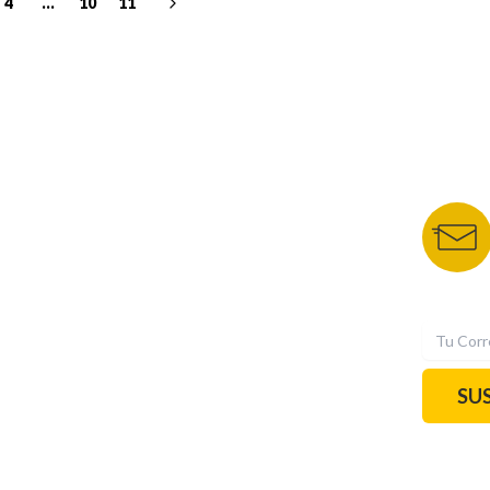
4
...
10
11
NUESTROS PORTALES
BOLETÍN 
TU NOTA
DEPORTES TVC
HRN
N
SU