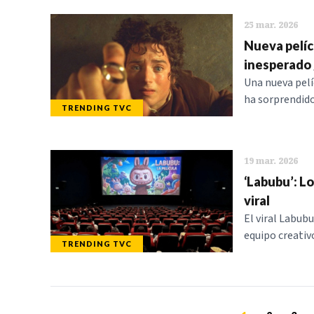
25 mar. 2026
Nueva pelícu
inesperado 
Una nueva pelíc
ha sorprendido 
TRENDING TVC
19 mar. 2026
‘Labubu’: L
viral
El viral Labubu
equipo creativo
TRENDING TVC