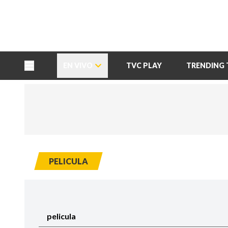
TU NOTA
DEPORTES TVC
HRN
EN VIVO
TVC PLAY
TRENDING 
PELICULA