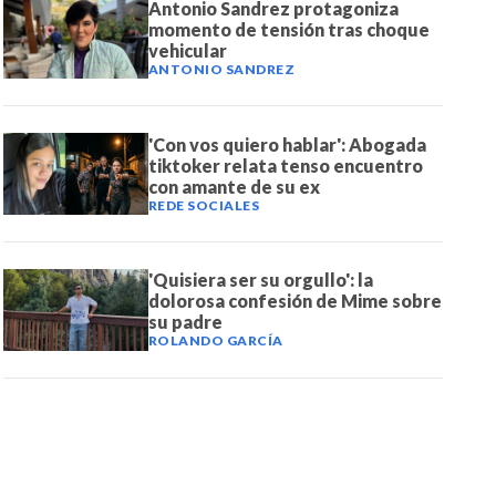
Antonio Sandrez protagoniza
momento de tensión tras choque
vehicular
ANTONIO SANDREZ
'Con vos quiero hablar': Abogada
tiktoker relata tenso encuentro
con amante de su ex
REDE SOCIALES
'Quisiera ser su orgullo': la
dolorosa confesión de Mime sobre
su padre
ROLANDO GARCÍA