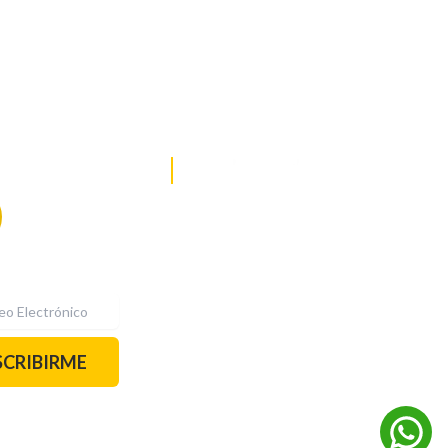
DE NOTICIAS
PAUTA CON NOSOTROS
Recibe las
mejores
historias
REDES SOCIALES
directamente a
tu correo.
¡Suscríbete YA!
SCRIBIRME