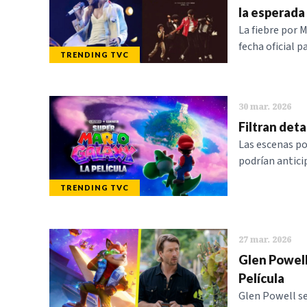
la esperada 
La fiebre por M
fecha oficial p
TRENDING TVC
30 mar. 2026
Filtran det
Las escenas po
podrían antici
TRENDING TVC
27 mar. 2026
Glen Powell
Película
Glen Powell s