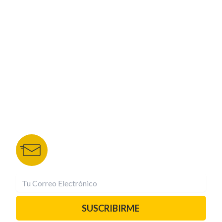
CORPORATIVO
NUESTROS PORTALES
TU NOTA
DEPORTES TVC
HRN
BOLETÍN DE NOTICIAS
Recibe las mejores historias directamente a tu
correo.
¡Suscríbete YA!
SUSCRIBIRME