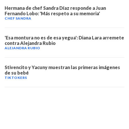
Hermana de chef Sandra Díaz responde a Juan
Fernando Lobo: 'Más respeto a su memoria'
CHEF SANDRA
'Esa montura no es de esa yegua': Diana Lara arremete
contra Alejandra Rubio
ALEJANDRA RUBIO
Stivencito y Yacuny muestran las primeras imágenes
de su bebé
TIKTOKERS
TELEVICENTRO
Contáctanos