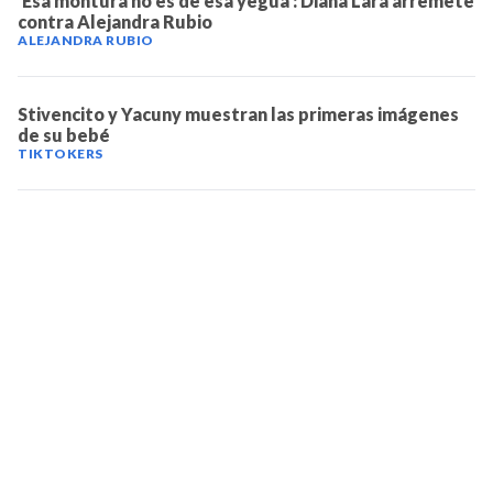
'Esa montura no es de esa yegua': Diana Lara arremete
contra Alejandra Rubio
ALEJANDRA RUBIO
Stivencito y Yacuny muestran las primeras imágenes
de su bebé
TIKTOKERS
TELEVICENTRO
Contáctanos
Mapa del sitio
Teléfono PBX: 2280-5514
Trabaja con nosotros
RSS