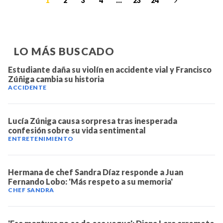
1
2
3
4
...
23
24
LO MÁS BUSCADO
Estudiante daña su violín en accidente vial y Francisco
Zúñiga cambia su historia
ACCIDENTE
Lucía Zúniga causa sorpresa tras inesperada
confesión sobre su vida sentimental
ENTRETENIMIENTO
Hermana de chef Sandra Díaz responde a Juan
Fernando Lobo: 'Más respeto a su memoria'
CHEF SANDRA