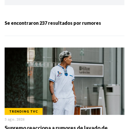
Ordenar por:
MÁS RECIENTES
Se encontraron
237
resultados por
rumores
MENOS RECIENTES
Periodo:
IR
TRENDING TVC
5 ago. 2026
Categorias:
Supremo reacciona a rumores de lavado de