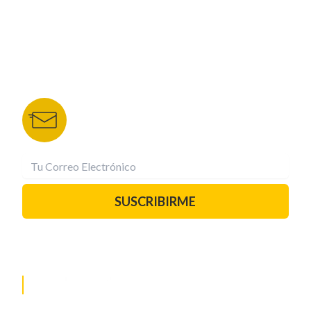
DEPORTES TVC
HRN
BOLETÍN DE NOTICIAS
Recibe las mejores historias directamente a tu
correo.
¡Suscríbete YA!
SUSCRIBIRME
PAUTA CON NOSOTROS