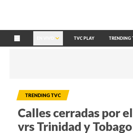
TU NOTA
DEPORTES TVC
HRN
EN VIVO
TVC PLAY
TRENDING 
TRENDING TVC
Calles cerradas por e
vrs Trinidad y Tobago