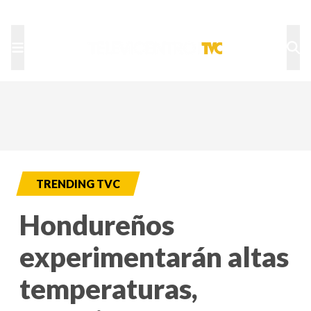
TU NOTA
DEPORTES TVC
HRN
TRENDING TVC
Hondureños
experimentarán altas
temperaturas,