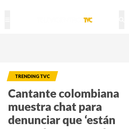
TU NOTA
DEPORTES TVC
HRN
TRENDING TVC
Cantante colombiana
muestra chat para
denunciar que ‘están