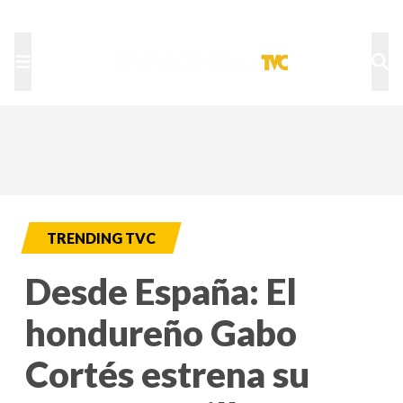
TU NOTA
DEPORTES TVC
HRN
TRENDING TVC
Desde España: El
hondureño Gabo
Cortés estrena su