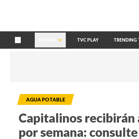
TU NOTA
DEPORTES TVC
HRN
EN VIVO
TVC PLAY
TRENDING 
AGUA POTABLE
Capitalinos recibirán
por semana: consulte 