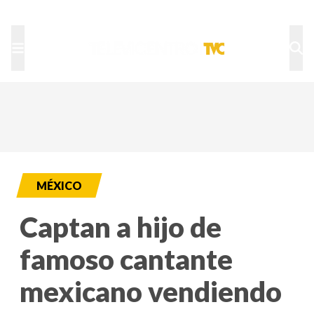
TU NOTA
DEPORTES TVC
HRN
MÉXICO
Captan a hijo de
famoso cantante
mexicano vendiendo