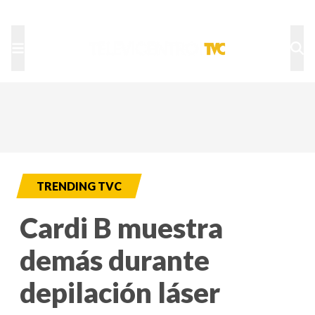
TU NOTA
DEPORTES TVC
HRN
TRENDING TVC
Cardi B muestra
demás durante
depilación láser