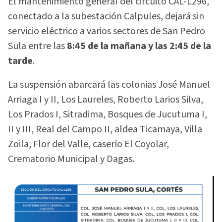
El mantenimiento general del circuito CAL-L296,
conectado a la subestación Calpules, dejará sin
servicio eléctrico a varios sectores de San Pedro
Sula entre las
8:45 de la mañana y las 2:45 de la
tarde
.
La suspensión abarcará las colonias José Manuel
Arriaga I y II, Los Laureles, Roberto Larios Silva,
Los Prados I, Sitradima, Bosques de Jucutuma I,
II y III, Real del Campo II, aldea Ticamaya, Villa
Zoila, Flor del Valle, caserío El Coyolar,
Crematorio Municipal y Dagas.