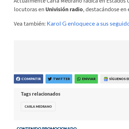
Actualmente Carla Medrano radica en Estados U
locutoras en
Univisión radio
, destacándose en
Vea también:
Karol G enloquece a sus seguid
COMPATIR
TWITTER
ENVIAR
SÍGUENOS E
Tags relacionados
CARLA MEDRANO