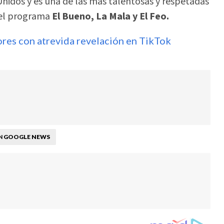
nidos y es una de las más talentosas y respetadas
 el programa
El Bueno, La Mala y El Feo.
ores con atrevida revelación en TikTok
GOOGLE NEWS
N