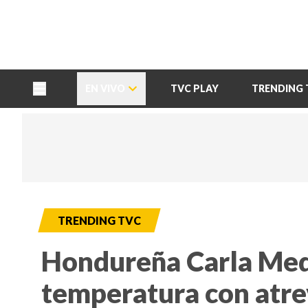
TU NOTA
DEPORTES TVC
HRN
EN VIVO
TVC PLAY
TRENDING 
TRENDING TVC
Hondureña Carla Med
temperatura con atre