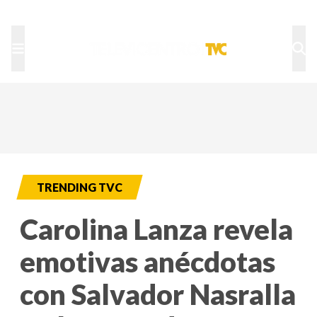
TU NOTA
DEPORTES TVC
HRN
TRENDING TVC
Carolina Lanza revela
emotivas anécdotas
con Salvador Nasralla