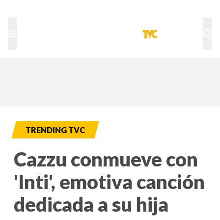
TU NOTA
DEPORTES TVC
HRN
TRENDING TVC
Cazzu conmueve con
'Inti', emotiva canción
dedicada a su hija