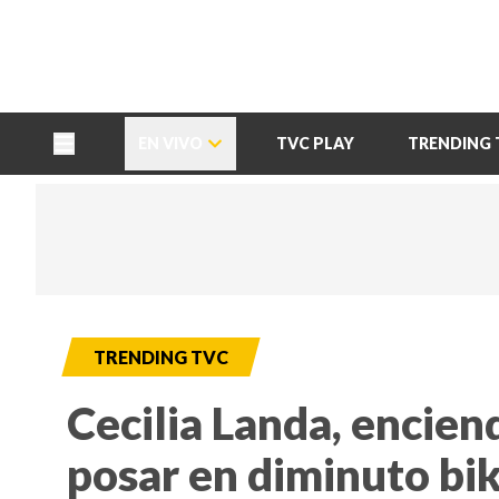
TU NOTA
DEPORTES TVC
HRN
EN VIVO
TVC PLAY
TRENDING 
TRENDING TVC
Cecilia Landa, enciend
posar en diminuto bik