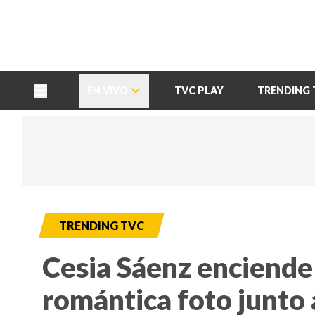
TU NOTA
DEPORTES TVC
HRN
EN VIVO
TVC PLAY
TRENDING 
TRENDING TVC
Cesia Sáenz enciende 
romántica foto junto 