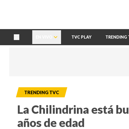
TU NOTA
DEPORTES TVC
HRN
EN VIVO
TVC PLAY
TRENDING 
TRENDING TVC
La Chilindrina está b
años de edad