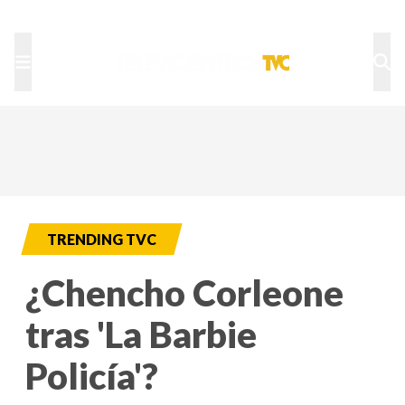
TU NOTA
DEPORTES TVC
HRN
TRENDING TVC
¿Chencho Corleone
tras 'La Barbie
Policía'?