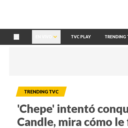
TU NOTA
DEPORTES TVC
HRN
EN VIVO
TVC PLAY
TRENDING 
TRENDING TVC
'Chepe' intentó conqu
Candle, mira cómo le