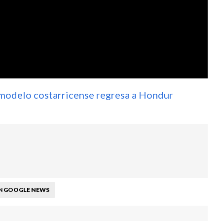
 modelo costarricense regresa a Hondur
GOOGLE NEWS
N