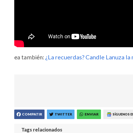
ea también:
¿La recuerdas? Candle Lanuza la
COMPATIR
TWITTER
ENVIAR
SÍGUENOS E
Tags relacionados