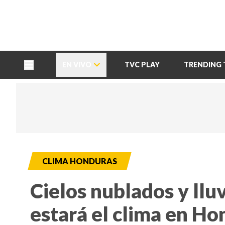
TU NOTA
DEPORTES TVC
HRN
EN VIVO
TVC PLAY
TRENDING 
CLIMA HONDURAS
Cielos nublados y lluv
estará el clima en Ho