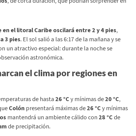
dos
, de corta duración, que podrían sorprender en
 en el litoral Caribe oscilará entre 2 y 4 pies
,
a 3 pies
. El sol salió a las 6:17 de la mañana y se
con un atractivo especial: durante la noche se
a observación astronómica.
arcan el clima por regiones en
temperaturas de hasta
26 °C
y mínimas de
20 °C
,
 que
Colón
presentará máximas de
26 °C
y mínimas
ios
mantendrá un ambiente cálido con
28 °C
de
mm
de precipitación.