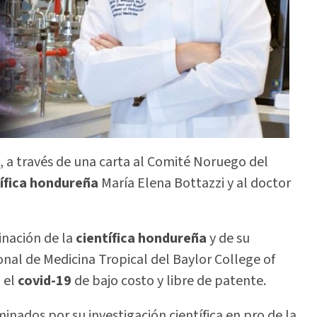
, a través de una carta al Comité Noruego del
tífica hondureña
María Elena Bottazzi y al doctor
nación de la
científica hondureña
y de su
al de Medicina Tropical del Baylor College of
 el
covid-19
de bajo costo y libre de patente.
minados por su investigación científica en pro de la