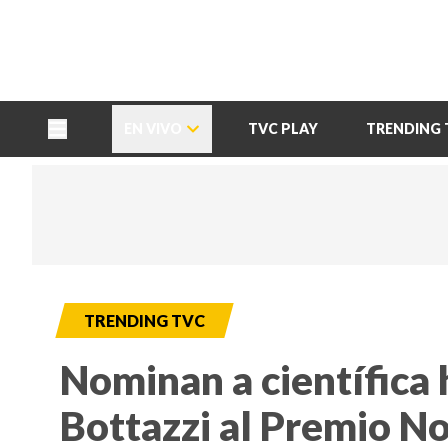
TU NOTA
DEPORTES TVC
HRN
EN VIVO
TVC PLAY
TRENDING 
TRENDING TVC
Nominan a científica
Bottazzi al Premio No