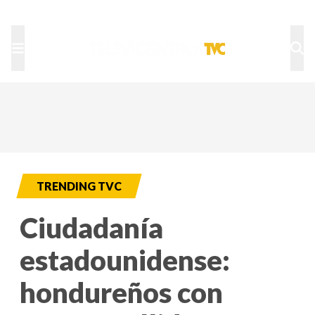
TU NOTA
DEPORTES TVC
HRN
TRENDING TVC
Ciudadanía
estadounidense:
hondureños con