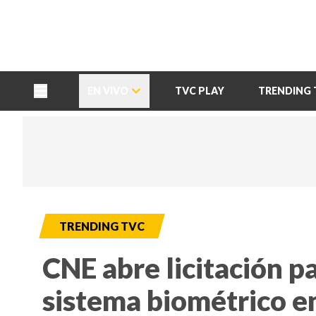
TU NOTA
DEPORTES TVC
HRN
EN VIVO
TVC PLAY
TRENDING 
TRENDING TVC
CNE abre licitación 
sistema biométrico en