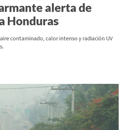
larmante alerta de
ra Honduras
 aire contaminado, calor intenso y radiación UV
s.