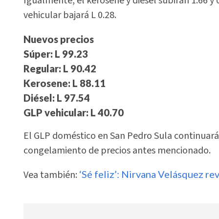
Igualmente, el kerosene y diésel subirán 1.66 y 
vehicular bajará L 0.28.
Nuevos precios
Súper: L 99.23
Regular: L 90.42
Kerosene: L 88.11
Diésel: L 97.54
GLP vehicular: L 40.70
El GLP doméstico en San Pedro Sula continuará
congelamiento de precios antes mencionado.
Vea también:
‘Sé feliz’: Nirvana Velásquez re