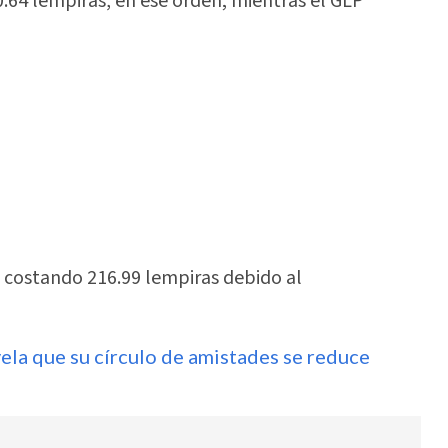
0.64 lempiras, en ese orden; mientras el GLP
 costando 216.99 lempiras debido al
vela que su círculo de amistades se reduce