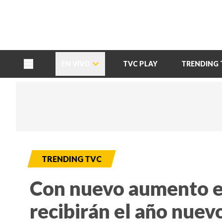
TU NOTA
DEPORTES TVC
HRN
EN VIVO
TVC PLAY
TRENDING 
TRENDING TVC
Con nuevo aumento e
recibirán el año nuev