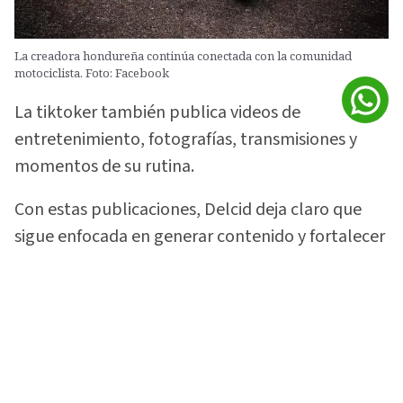
La creadora hondureña continúa conectada con la comunidad
motociclista. Foto: Facebook
La tiktoker también publica videos de
entretenimiento, fotografías, transmisiones y
momentos de su rutina.
Con estas publicaciones, Delcid deja claro que
sigue enfocada en generar contenido y fortalecer
la comunidad que construyó alrededor de su
gusto por las motocicletas.
Vea:
¡Lo soltó todo! 'La Sarca Biker' rompe el
silencio sobre video con Davis Flow