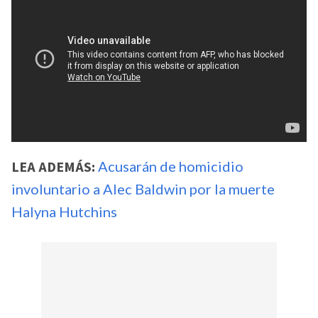
LEA ADEMÁS:
Acusarán de homicidio
involuntario a Alec Baldwin por la muerte
Halyna Hutchins